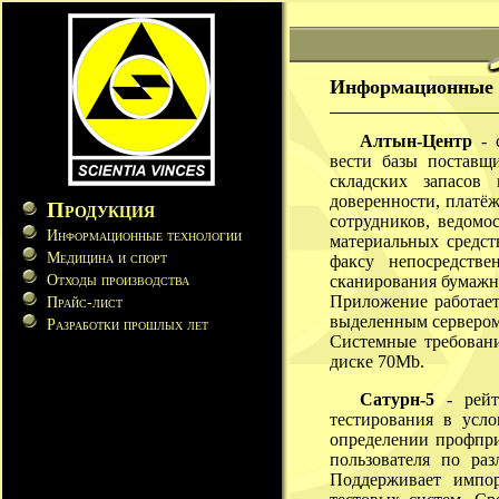
Информационные 
Алтын-Центр
- с
вести базы поставщ
складских запасов
доверенности, платёж
Продукция
сотрудников, ведомо
Информационные технологии
материальных средст
Медицина и спорт
факсу непосредстве
Отходы производства
сканирования бумажн
Приложение работает 
Прайс-лист
выделенным сервером
Разработки прошлых лет
Системные требован
диске 70Mb.
Сатурн-5
- рейти
тестирования в усл
определении профпри
пользователя по ра
Поддерживает импо