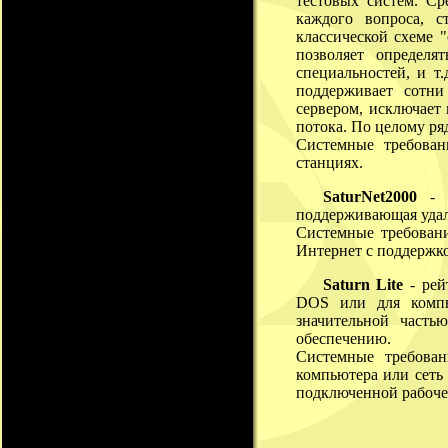
тестовых систем. С
каждого вопроса, с
классической схеме "
позволяет определя
специальностей, и т
поддерживает сотни
сервером, исключает
потока. По целому ря
Системные требован
станциях.
SaturNet2000
- р
поддерживающая удал
Системные требовани
Интернет с поддержко
Saturn Lite
- рей
DOS или для компь
значительной част
обеспечению.
Системные требова
компьютера или сеть 
подключенной рабоче